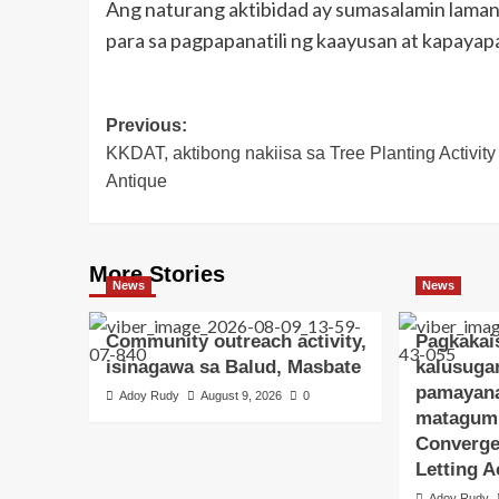
Ang naturang aktibidad ay sumasalamin laman
para sa pagpapanatili ng kaayusan at kapayap
Post
Previous:
KKDAT, aktibong nakiisa sa Tree Planting Activity
navigation
Antique
More Stories
News
News
Community outreach activity,
Pagkakai
isinagawa sa Balud, Masbate
kalusugan
pamayana
Adoy Rudy
August 9, 2026
0
matagum
Converge
Letting 
Adoy Rudy