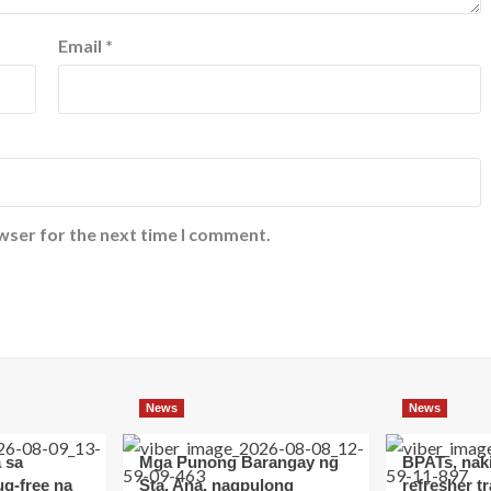
Email
*
wser for the next time I comment.
News
News
 sa
Mga Punong Barangay ng
BPATs, nak
ug-free na
Sta. Ana, nagpulong
refresher t