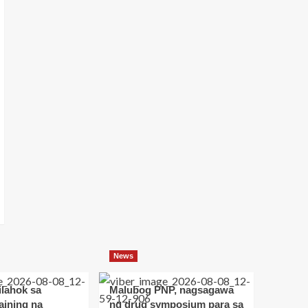
News
ilahok sa
Malubog PNP, nagsagawa
raining na
ng drug symposium para sa