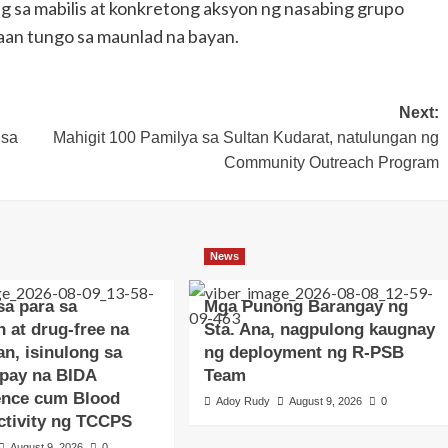
g sa mabilis at konkretong aksyon ng nasabing grupo
aan tungo sa maunlad na bayan.
Next:
 sa
Mahigit 100 Pamilya sa Sultan Kudarat, natulungan ng
Community Outreach Program
News
sa para sa
Mga Punong Barangay ng
 at drug-free na
Sta. Ana, nagpulong kaugnay
n, isinulong sa
ng deployment ng R-PSB
pay na BIDA
Team
nce cum Blood
Adoy Rudy
August 9, 2026
0
Activity ng TCCPS
August 9, 2026
0