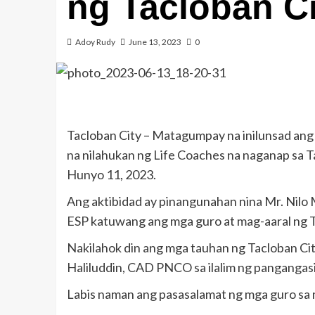
ng Tacloban Ci
Adoy Rudy
June 13, 2023
0
Tacloban City – Matagumpay na inilunsad ang
na nilahukan ng Life Coaches na naganap sa Ta
Hunyo 11, 2023.
Ang aktibidad ay pinangunahan nina Mr. Nilo M.
ESP katuwang ang mga guro at mag-aaral ng T
Nakilahok din ang mga tauhan ng Tacloban Ci
Haliluddin, CAD PNCO sa ilalim ng pangangasi
Labis naman ang pasasalamat ng mga guro sa m