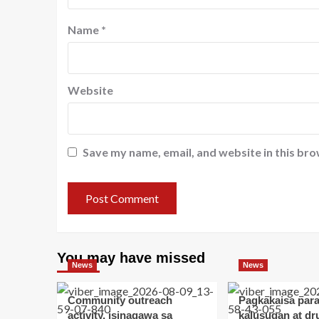
Name
*
Website
Save my name, email, and website in this bro
You may have missed
News
News
Community outreach
Pagkakaisa para
activity, isinagawa sa
kalusugan at dr