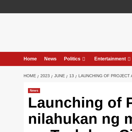
Skip
to
content
Home
News
Politics
Entertainment
HOME
2023
JUNE
13
LAUNCHING OF PROJECT 
News
Launching of 
nilahukan ng 