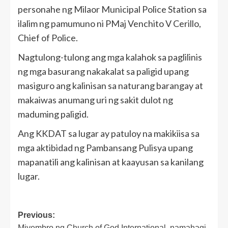
personahe ng Milaor Municipal Police Station sa
ilalim ng pamumuno ni PMaj Venchito V Cerillo,
Chief of Police.
Nagtulong-tulong ang mga kalahok sa paglilinis
ng mga basurang nakakalat sa paligid upang
masiguro ang kalinisan sa naturang barangay at
makaiwas anumang uri ng sakit dulot ng
maduming paligid.
Ang KKDAT sa lugar ay patuloy na makikiisa sa
mga aktibidad ng Pambansang Pulisya upang
mapanatili ang kalinisan at kaayusan sa kanilang
lugar.
Post
Previous:
Miyembro ng Church of God International, namahagi