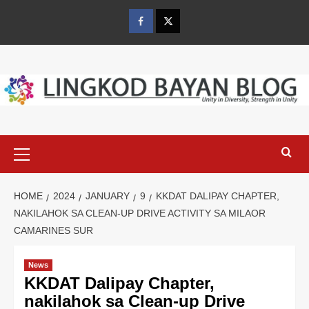
Skip
to
Facebook
Twitter
content
Primary
Menu
HOME
2024
JANUARY
9
KKDAT DALIPAY CHAPTER,
NAKILAHOK SA CLEAN-UP DRIVE ACTIVITY SA MILAOR
CAMARINES SUR
News
KKDAT Dalipay Chapter,
nakilahok sa Clean-up Drive