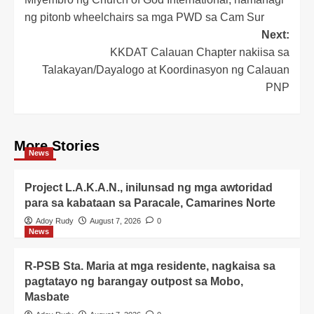
navigation
ng pitonb wheelchairs sa mga PWD sa Cam Sur
Next:
KKDAT Calauan Chapter nakiisa sa
Talakayan/Dayalogo at Koordinasyon ng Calauan
PNP
More Stories
News
Project L.A.K.A.N., inilunsad ng mga awtoridad
para sa kabataan sa Paracale, Camarines Norte
Adoy Rudy
August 7, 2026
0
News
R-PSB Sta. Maria at mga residente, nagkaisa sa
pagtatayo ng barangay outpost sa Mobo,
Masbate