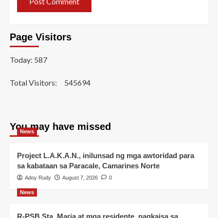
Page Visitors
Today: 587
Total Visitors:
545694
You may have missed
News
Project L.A.K.A.N., inilunsad ng mga awtoridad para
sa kabataan sa Paracale, Camarines Norte
Adoy Rudy
August 7, 2026
0
News
R-PSB Sta. Maria at mga residente, nagkaisa sa