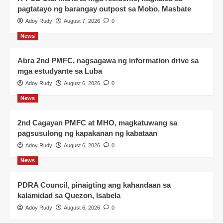
pagtatayo ng barangay outpost sa Mobo, Masbate
Adoy Rudy
August 7, 2026
0
News
Abra 2nd PMFC, nagsagawa ng information drive sa
mga estudyante sa Luba
Adoy Rudy
August 6, 2026
0
News
2nd Cagayan PMFC at MHO, magkatuwang sa
pagsusulong ng kapakanan ng kabataan
Adoy Rudy
August 6, 2026
0
News
PDRA Council, pinaigting ang kahandaan sa
kalamidad sa Quezon, Isabela
Adoy Rudy
August 6, 2026
0