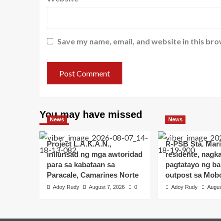
Save my name, email, and website in this bro
You may have missed
News
News
Project L.A.K.A.N.,
R-PSB Sta. Mari
inilunsad ng mga awtoridad
residente, nagka
para sa kabataan sa
pagtatayo ng b
Paracale, Camarines Norte
outpost sa Mob
Adoy Rudy
August 7, 2026
0
Adoy Rudy
Augus