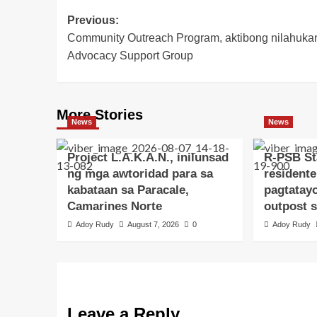
Post
Previous:
Community Outreach Program, aktibong nilahuka
navigation
Advocacy Support Group
More Stories
News
News
Project L.A.K.A.N., inilunsad
R-PSB St
ng mga awtoridad para sa
residente
kabataan sa Paracale,
pagtatay
Camarines Norte
outpost 
Adoy Rudy
August 7, 2026
0
Adoy Rudy
Leave a Reply