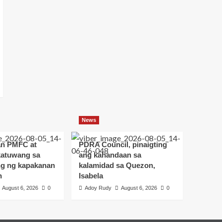
News
an PMFC at
PDRA Council, pinaigting
atuwang sa
ang kahandaan sa
g ng kapakanan
kalamidad sa Quezon,
n
Isabela
August 6, 2026
0
Adoy Rudy
August 6, 2026
0