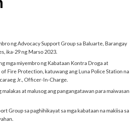
n
bro ng Advocacy Support Group sa Baluarte, Barangay
es, ika-29 ng Marso 2023.
 ang mga miyembro ng Kabataan Kontra Droga at
f Fire Protection, katuwang ang Luna Police Station na
raeg Jr., Officer-In-Charge.
g malakas at malusog ang pangangatawan para maiwasan
rt Group sa paghihikayat sa mga kabataan na makiisa sa
yahan.