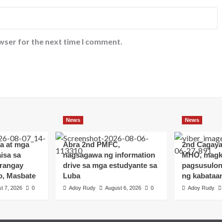
wser for the next time I comment.
News
News
a at mga
Abra 2nd PMFC,
2nd Cagay
isa sa
nagsagawa ng information
MHO, magk
arangay
drive sa mga estudyante sa
pagsusulon
o, Masbate
Luba
ng kabataa
t 7, 2026
0
Adoy Rudy
August 6, 2026
0
Adoy Rudy