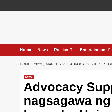
Skip
to
content
Home
News
Politics
Entertainment
HOME
2023
MARCH
29
ADVOCACY SUPPORT GRO
News
Advocacy Supp
nagsagawa ng 