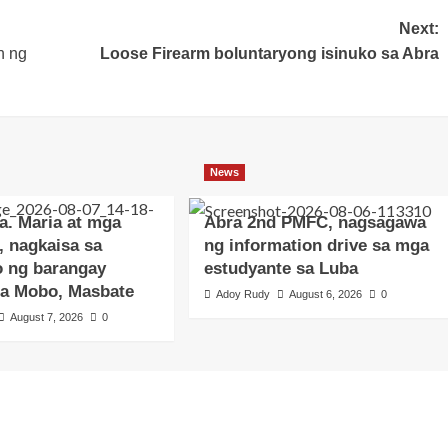
Next:
n ng
Loose Firearm boluntaryong isinuko sa Abra
News
a. Maria at mga
Abra 2nd PMFC, nagsagawa
, nagkaisa sa
ng information drive sa mga
o ng barangay
estudyante sa Luba
sa Mobo, Masbate
Adoy Rudy
August 6, 2026
0
August 7, 2026
0