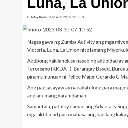
Luna, La Unio
Adoy Rudy
March 29, 2023
0
Nagsagawa ng Zumba Activity ang mga miyem
Victoria, Luna, La Union nito lamang Miyerkul
Aktibong nakilahok sa nasabing aktibidad ay
Terorismo (KKDAT), Barangay Based, Bureau o
pinamumunuan ni Police Major Gerardo G Maca
Ang pagsasayaw ay nakakatulong para magin
ang anumang karamdaman.
Samantala, patuloy naman ang Advocacy Suppo
mga aktibidad para mahasa ang kanilang kaka