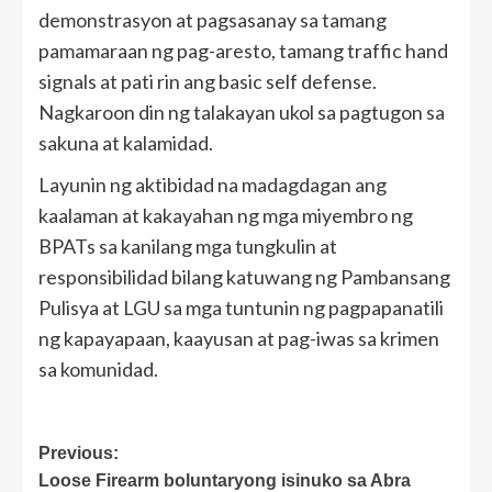
demonstrasyon at pagsasanay sa tamang
pamamaraan ng pag-aresto, tamang traffic hand
signals at pati rin ang basic self defense.
Nagkaroon din ng talakayan ukol sa pagtugon sa
sakuna at kalamidad.
Layunin ng aktibidad na madagdagan ang
kaalaman at kakayahan ng mga miyembro ng
BPATs sa kanilang mga tungkulin at
responsibilidad bilang katuwang ng Pambansang
Pulisya at LGU sa mga tuntunin ng pagpapanatili
ng kapayapaan, kaayusan at pag-iwas sa krimen
sa komunidad.
Post
Previous:
Loose Firearm boluntaryong isinuko sa Abra