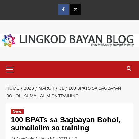
Skip
to
Facebook
Twitter
content
Primary
Menu
HOME
2023
MARCH
31
100 BPATS SA SAGBAYAN
BOHOL, SUMAILALIM SA TRAINING
News
100 BPATs sa Sagbayan Bohol,
sumailalim sa training
Adoy Rudy
March 31, 2023
0