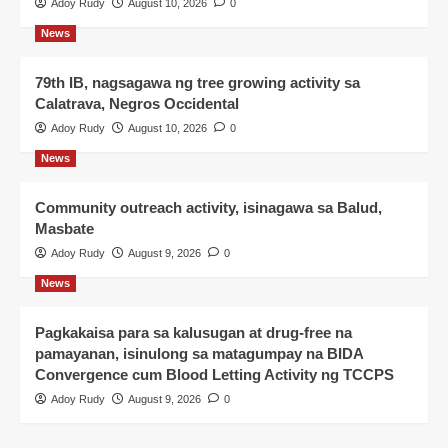
Adoy Rudy
August 10, 2026
0
News
79th IB, nagsagawa ng tree growing activity sa
Calatrava, Negros Occidental
Adoy Rudy
August 10, 2026
0
News
Community outreach activity, isinagawa sa Balud,
Masbate
Adoy Rudy
August 9, 2026
0
News
Pagkakaisa para sa kalusugan at drug-free na
pamayanan, isinulong sa matagumpay na BIDA
Convergence cum Blood Letting Activity ng TCCPS
Adoy Rudy
August 9, 2026
0