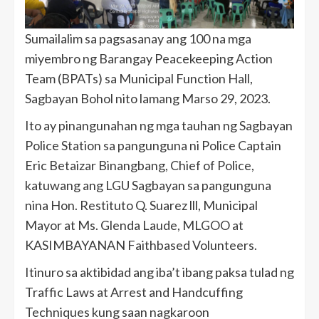
Sumailalim sa pagsasanay ang 100 na mga
miyembro ng Barangay Peacekeeping Action
Team (BPATs) sa Municipal Function Hall,
Sagbayan Bohol nito lamang Marso 29, 2023.
Ito ay pinangunahan ng mga tauhan ng Sagbayan
Police Station sa pangunguna ni Police Captain
Eric Betaizar Binangbang, Chief of Police,
katuwang ang LGU Sagbayan sa pangunguna
nina Hon. Restituto Q. Suarez lll, Municipal
Mayor at Ms. Glenda Laude, MLGOO at
KASIMBAYANAN Faithbased Volunteers.
Itinuro sa aktibidad ang iba’t ibang paksa tulad ng
Traffic Laws at Arrest and Handcuffing
Techniques kung saan nagkaroon