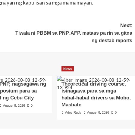
gnayan ng kapulisan sa mga mamamayan.
Next:
Tiwala ni PBBM sa PNP, AFP, mataas pa rin sa gitna
ng destab reports
News
PNP, nagsagawa ng
Theoretical driving course,
posium para sa
isinagawa para sa mga
l ng Cebu City
habal-habal drivers sa Mobo,
Masbate
August 8, 2026
0
Adoy Rudy
August 8, 2026
0