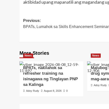
aktibidad upang mapanatili ang magandang u
Post
Previous:
BPATs, Lumahok sa Skills Enhancement Seminar
navigation
More Stories
News
News
BPATs, nakilahok sa
Malubog 
refresher training na
drug sym
isinagawa ng Tinglayan PNP
mag-aara
sa Kalinga
Adoy Rudy
Adoy Rudy
August 8, 2026
0