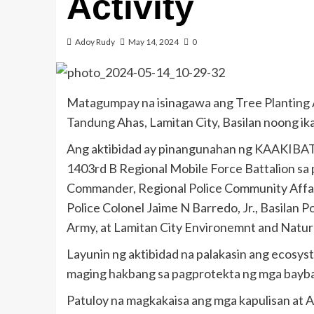
Activity
Adoy Rudy
May 14, 2024
0
Matagumpay na isinagawa ang Tree Planting 
Tandung Ahas, Lamitan City, Basilan noong i
Ang aktibidad ay pinangunahan ng KAAKI
1403rd B Regional Mobile Force Battalion s
Commander, Regional Police Community Affai
Police Colonel Jaime N Barredo, Jr., Basilan Po
Army, at Lamitan City Environemnt and Natur
Layunin ng aktibidad na palakasin ang ecosy
maging hakbang sa pagprotekta ng mga bayba
Patuloy na magkakaisa ang mga kapulisan at 