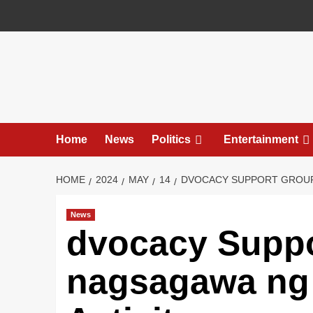
Skip
to
content
Home
News
Politics
Entertainment
HOME
2024
MAY
14
DVOCACY SUPPORT GROUPS
News
dvocacy Suppo
nagsagawa ng 