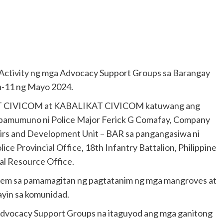
Activity ng mga Advocacy Support Groups sa Barangay
ka-11 ng Mayo 2024.
BAT CIVICOM at KABALIKAT CIVICOM katuwang ang
a pamumuno ni Police Major Ferick G Comafay, Company
rs and Development Unit – BAR sa pangangasiwa ni
lice Provincial Office, 18th Infantry Battalion, Philippine
al Resource Office.
stem sa pamamagitan ng pagtatanim ng mga mangroves at
yin sa komunidad.
Advocacy Support Groups na itaguyod ang mga ganitong