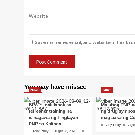
Website
Save my name, email, and website in this bro
You may have missed
News
News
BPATs, nakilahok sa
Malubog PNP, 
refresher training na
ng drug sympos
isinagawa ng Tinglayan
mag-aaral ng Ce
PNP sa Kalinga
Adoy Rudy
Augus
Adoy Rudy
August 8, 2026
0