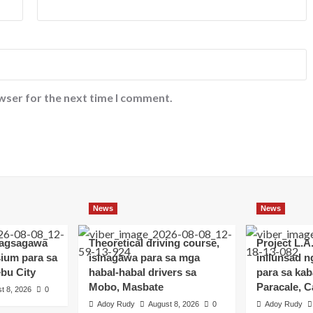
wser for the next time I comment.
News
News
nagsagawa
Theoretical driving course,
Project L.A
ium para sa
isinagawa para sa mga
inilunsad 
bu City
habal-habal drivers sa
para sa kab
Mobo, Masbate
Paracale, 
t 8, 2026
0
Adoy Rudy
August 8, 2026
0
Adoy Rudy