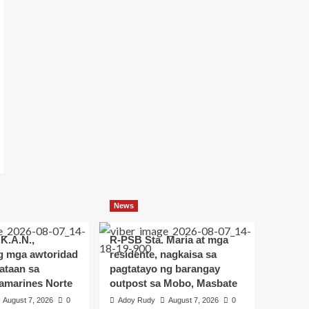
News
.K.A.N.,
R-PSB Sta. Maria at mga
ng mga awtoridad
residente, nagkaisa sa
ataan sa
pagtatayo ng barangay
Camarines Norte
outpost sa Mobo, Masbate
August 7, 2026
0
Adoy Rudy
August 7, 2026
0