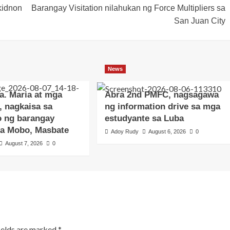
kidnon
Barangay Visitation nilahukan ng Force Multipliers sa
San Juan City
News
a. Maria at mga
Abra 2nd PMFC, nagsagawa
, nagkaisa sa
ng information drive sa mga
o ng barangay
estudyante sa Luba
sa Mobo, Masbate
Adoy Rudy
August 6, 2026
0
August 7, 2026
0
ields are marked
*