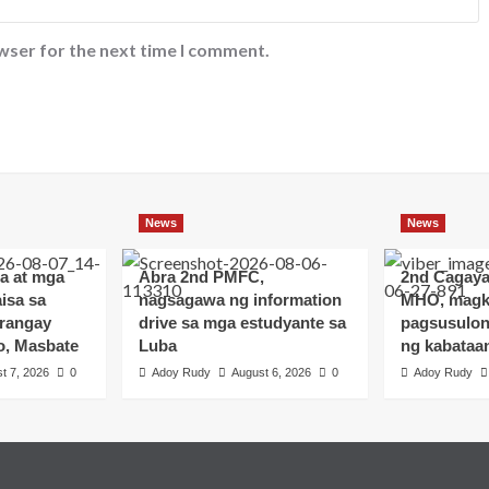
wser for the next time I comment.
News
News
a at mga
Abra 2nd PMFC,
2nd Cagay
isa sa
nagsagawa ng information
MHO, magk
arangay
drive sa mga estudyante sa
pagsusulon
o, Masbate
Luba
ng kabataa
t 7, 2026
0
Adoy Rudy
August 6, 2026
0
Adoy Rudy