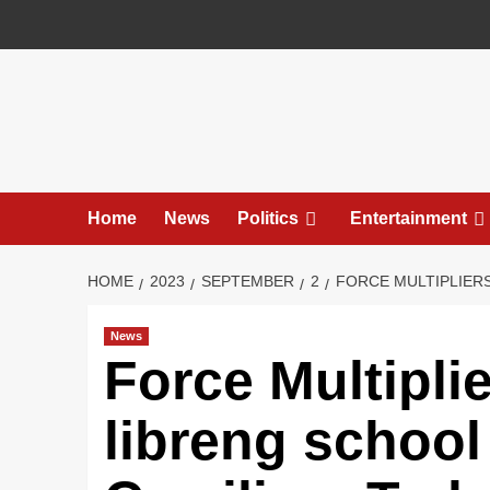
Skip
to
content
Home
News
Politics
Entertainment
HOME
2023
SEPTEMBER
2
FORCE MULTIPLIERS
News
Force Multipli
libreng school