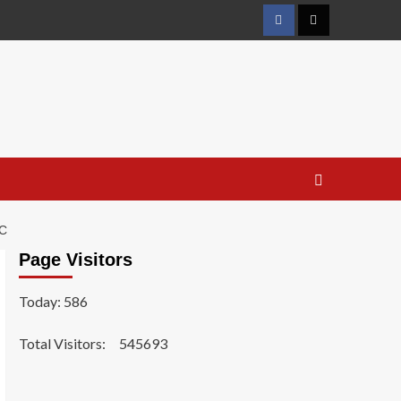
Facebook
Twitter
C
Page Visitors
Today: 586
Total Visitors:
545693