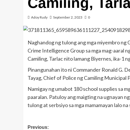
Camiling, Tarl
Adoy Rudy
September 2, 2023
0
Naghandog ng tulong ang mga miyembro ng G
Crime Intelligence Group sa mga mag-aaral n
Camiling, Tarlac nito lamang Biyernes, ika-1 
Pinangunahan ito ni Commander Ronald G. Del
Tayag, Chief of Police ng Camiling Municipal P
Namigay ng umabot 180 school supplies sa mga
paaralan. Patuloy ang maigting na ugnayan ng 
tulong at serbsiyo sa mga mamamayan lalo na 
Post
Previous: