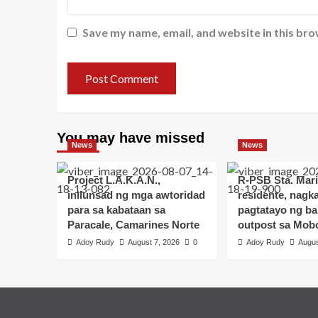
Save my name, email, and website in this bro
You may have missed
News
News
Project L.A.K.A.N.,
R-PSB Sta. Mari
inilunsad ng mga awtoridad
residente, nagka
para sa kabataan sa
pagtatayo ng b
Paracale, Camarines Norte
outpost sa Mob
Adoy Rudy
August 7, 2026
0
Adoy Rudy
Augus