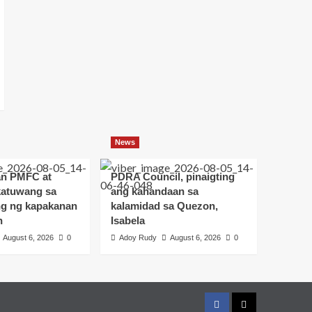
News
an PMFC at
PDRA Council, pinaigting
atuwang sa
ang kahandaan sa
g ng kapakanan
kalamidad sa Quezon,
n
Isabela
August 6, 2026
0
Adoy Rudy
August 6, 2026
0
Facebook
Twitter