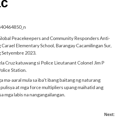
ac
lobal Peacekeepers and Community Responders Anti-
g Carael Elementary School, Barangay Cacamilingan Sur,
ng Setyembre 2023.
a Cruz katuwang si Police Lieutanant Colonel Jim P
olice Station.
 ma-aaral mula sa iba’t ibang baitang ng naturang
pulisya at mga force multipliers upang maihatid ang
sa mga labis na nangangailangan.
Next: