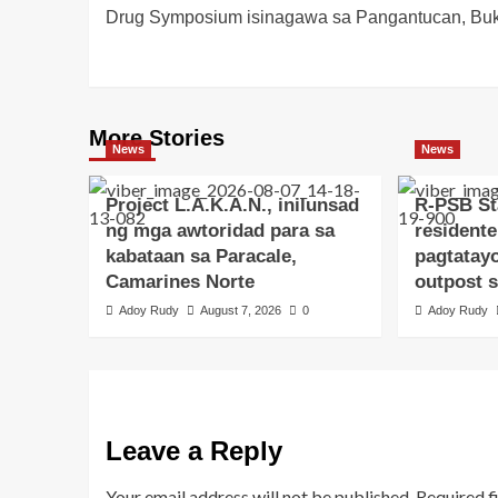
Drug Symposium isinagawa sa Pangantucan, Bu
navigation
More Stories
News
News
Project L.A.K.A.N., inilunsad
R-PSB St
ng mga awtoridad para sa
residente
kabataan sa Paracale,
pagtatay
Camarines Norte
outpost 
Adoy Rudy
August 7, 2026
0
Adoy Rudy
Leave a Reply
Your email address will not be published.
Required f