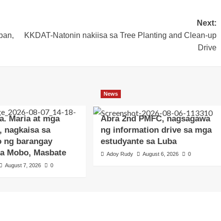
Next:
ban,
KKDAT-Natonin nakiisa sa Tree Planting and Clean-up
Drive
News
a. Maria at mga
Abra 2nd PMFC, nagsagawa
, nagkaisa sa
ng information drive sa mga
o ng barangay
estudyante sa Luba
sa Mobo, Masbate
Adoy Rudy
August 6, 2026
0
August 7, 2026
0