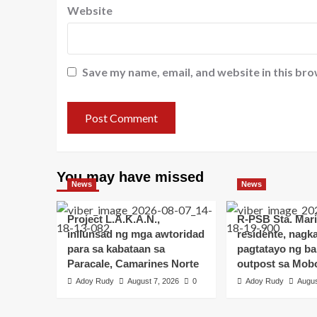
Website
Save my name, email, and website in this bro
You may have missed
News
News
Project L.A.K.A.N.,
R-PSB Sta. Mari
inilunsad ng mga awtoridad
residente, nagka
para sa kabataan sa
pagtatayo ng b
Paracale, Camarines Norte
outpost sa Mob
Adoy Rudy
August 7, 2026
0
Adoy Rudy
Augus