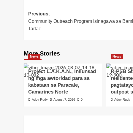
Post
Previous:
Community Outreach Program isinagawa sa Bam
navigation
Tarlac
More Stories
News
News
Project L.A.K.A.N., inilunsad
R-PSB St
ng mga awtoridad para sa
residente
kabataan sa Paracale,
pagtatay
Camarines Norte
outpost 
Adoy Rudy
August 7, 2026
0
Adoy Rudy