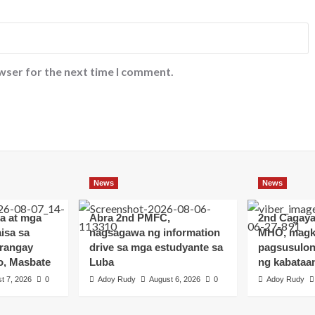
wser for the next time I comment.
News
News
a at mga
Abra 2nd PMFC,
2nd Cagay
isa sa
nagsagawa ng information
MHO, magk
arangay
drive sa mga estudyante sa
pagsusulon
o, Masbate
Luba
ng kabataa
t 7, 2026
0
Adoy Rudy
August 6, 2026
0
Adoy Rudy