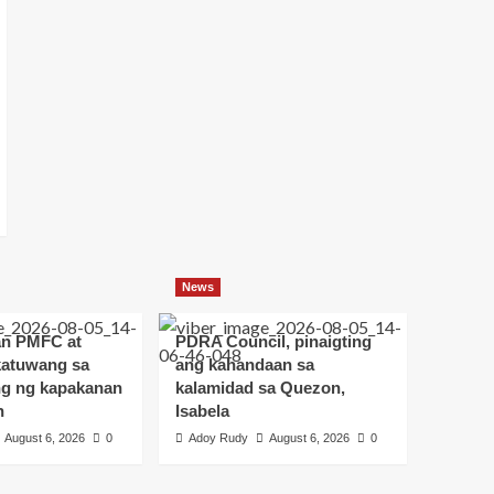
News
an PMFC at
PDRA Council, pinaigting
atuwang sa
ang kahandaan sa
g ng kapakanan
kalamidad sa Quezon,
n
Isabela
August 6, 2026
0
Adoy Rudy
August 6, 2026
0