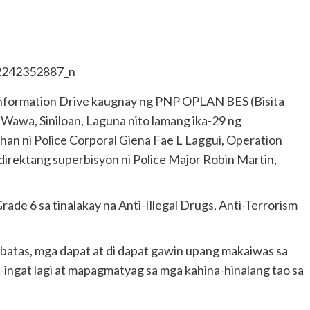
Information Drive kaugnay ng PNP OPLAN BES (Bisita
 Wawa, Siniloan, Laguna nito lamang ika-29 ng
an ni Police Corporal Giena Fae L Laggui, Operation
direktang superbisyon ni Police Major Robin Martin,
de 6 sa tinalakay na Anti-Illegal Drugs, Anti-Terrorism
 batas, mga dapat at di dapat gawin upang makaiwas sa
-ingat lagi at mapagmatyag sa mga kahina-hinalang tao sa