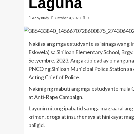
Laguna
Adoy Rudy
October 4, 2023
0
Nakiisa ang mga estudyante sa isinagawang 
Eskwela) sa Siniloan Elementary School, Brgy.
Setyembre, 2023. Ang aktibidad ay pinangunah
PNCO ng Siniloan Municipal Police Station sa 
Acting Chief of Police.
Nakinig ng mabuti ang mga estudyante mula Gra
at Anti-Rape Campaign.
Layunin nitong ipabatid sa mga mag-aaral ang
krimen, droga at insurhensya at hinikayat mag
paligid.