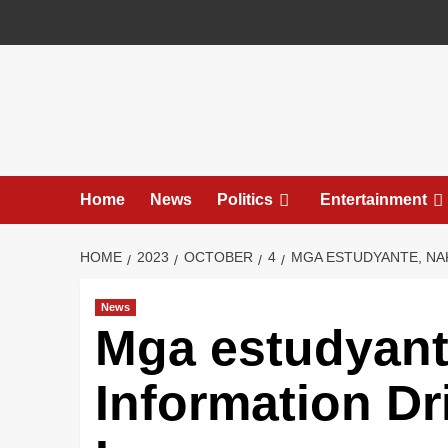
Skip
to
content
Home
News
Politics
Entertainment
HOME
2023
OCTOBER
4
MGA ESTUDYANTE, NAK
News
Mga estudyante
Information Dr