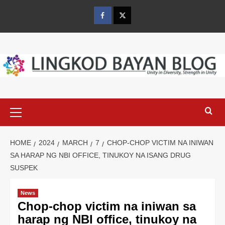
Skip
to
Facebook
Twitter
content
Primary
Menu
HOME
2024
MARCH
7
CHOP-CHOP VICTIM NA INIWAN
SA HARAP NG NBI OFFICE, TINUKOY NA ISANG DRUG
SUSPEK
News
Chop-chop victim na iniwan sa
harap ng NBI office, tinukoy na