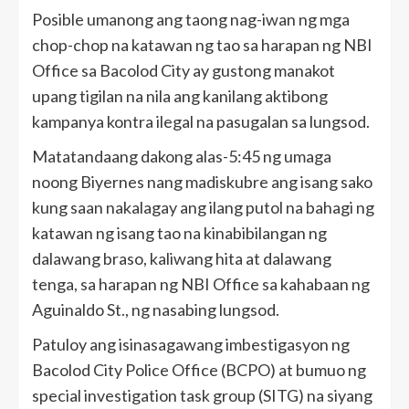
Posible umanong ang taong nag-iwan ng mga
chop-chop na katawan ng tao sa harapan ng NBI
Office sa Bacolod City ay gustong manakot
upang tigilan na nila ang kanilang aktibong
kampanya kontra ilegal na pasugalan sa lungsod.
Matatandaang dakong alas-5:45 ng umaga
noong Biyernes nang madiskubre ang isang sako
kung saan nakalagay ang ilang putol na bahagi ng
katawan ng isang tao na kinabibilangan ng
dalawang braso, kaliwang hita at dalawang
tenga, sa harapan ng NBI Office sa kahabaan ng
Aguinaldo St., ng nasabing lungsod.
Patuloy ang isinasagawang imbestigasyon ng
Bacolod City Police Office (BCPO) at bumuo ng
special investigation task group (SITG) na siyang