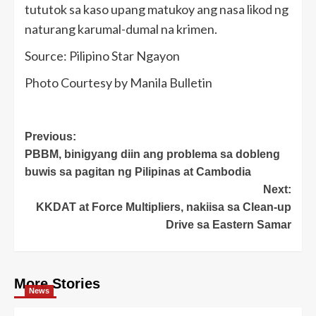
tututok sa kaso upang matukoy ang nasa likod ng
naturang karumal-dumal na krimen.
Source: Pilipino Star Ngayon
Photo Courtesy by Manila Bulletin
Post
Previous:
PBBM, binigyang diin ang problema sa dobleng
navigation
buwis sa pagitan ng Pilipinas at Cambodia
Next:
KKDAT at Force Multipliers, nakiisa sa Clean-up
Drive sa Eastern Samar
More Stories
News