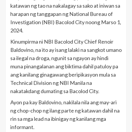
katawan ng tao na nakalagay sa sako at iniwan sa
harapan ng tanggapan ng National Bureau of
Investigation (NBI) Bacolod City noong Marso 1,
2024.
Kinumpirma ni NBI Bacolod City Chief Renoir
Baldovino, na ito ay isang lalaki na sangkot umano
sa ilegal na droga, ngunit sa ngayon ay hindi
muna pinangalanan ang biktima dahil patuloy pa
ang kanilang ginagawang beripikasyon mula sa
Technical Division ng NBI Manila na
nakatakdang dumating sa Bacolod City.
Ayon pa kay Baldovino, nakilala nila ang may-ari
ng chop-chop ng ilang parte ng katawan dahil na
rin sa mga lead na ibinigay ng kanilang mga
informant.