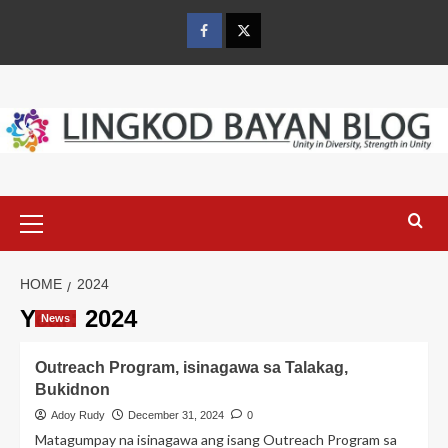
Skip
to
Facebook
Twitter
content
Primary
Menu
HOME
2024
Year:
2024
News
Outreach Program, isinagawa sa Talakag,
Bukidnon
Adoy Rudy
December 31, 2024
0
Matagumpay na isinagawa ang isang Outreach Program sa