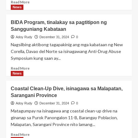
Read
Read More
more
News
about
Clean-
BIDA Program, tinalakay sa pagtitipon ng
up
Sangguniang Kabataan
Drive,
isinagawa
Adoy Rudy
December 31, 2024
0
sa
Nagsilbing aktibong tagapakinig ang mga kabataan ng New
Bukidnon
Corella, Davao del Norte sa isinagawang Anti-Drug Abuse
Symposium kung saan ay...
Read
Read More
more
News
about
BIDA
Coastal Clean-Up Dive, isinagawa sa Malapatan,
Program,
Sarangani Province
tinalakay
sa
Adoy Rudy
December 31, 2024
0
pagtitipon
Matagumpay na isinagawa ang coastal clean-up drive na
ng
ginanap sa Purok Panongalon 11-B, Barangay Poblacion,
Sangguniang
Malapatan, Sarangani Province nito lamang...
Kabataan
Read
Read More