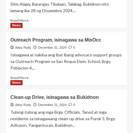
Sitio Alajay, Barangay Tikalaan, Talakag, Bukidnon nito
lamang ika-28 ng Disyembre 2024....
Read
Read More
more
News
about
Outreach
Outreach Program, isinagawa sa MisOcc
Program,
isinagawa
Adoy Rudy
December 31, 2024
0
sa
Isinagawa at nakiisa ang ibat ibang advocacy support groups
Talakag,
sa Outreach Program sa San Roque Elem. School, Brgy.
Bukidnon
Poblacion 4,...
Read
Read More
more
News
about
Outreach
Clean-up Drive, isinagawa sa Bukidnon
Program,
isinagawa
Adoy Rudy
December 31, 2024
0
sa
Tulong-tulong ang mga Brgy. Officials, Tanod at mga
MisOcc
residente sa isinagawang clean-up drive sa Purok 5, Brgy.
Adtuyon, Pangantucan, Bukidnon...