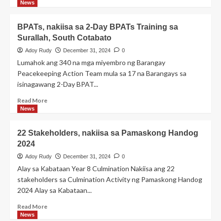
more
News
about
Coastal
BPATs, nakiisa sa 2-Day BPATs Training sa
Clean-
Surallah, South Cotabato
Up
Dive,
Adoy Rudy
December 31, 2024
0
isinagawa
Lumahok ang 340 na mga miyembro ng Barangay
sa
Peacekeeping Action Team mula sa 17 na Barangays sa
Malapatan,
isinagawang 2-Day BPAT...
Sarangani
Province
Read
Read More
more
News
about
BPATs,
22 Stakeholders, nakiisa sa Pamaskong Handog
nakiisa
2024
sa
2-
Adoy Rudy
December 31, 2024
0
Day
Alay sa Kabataan Year 8 Culmination Nakiisa ang 22
BPATs
stakeholders sa Culmination Activity ng Pamaskong Handog
Training
2024 Alay sa Kabataan...
sa
Surallah,
Read
Read More
South
more
News
Cotabato