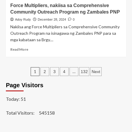
Barangay
Force Multipliers, nakiisa sa Comprehensive
Councils,
Community Outreach Program ng Zambales PNP
nakiisa
sa
Adoy Rudy
December 28, 2024
0
Community
Nakiisa ang Force Multipliers sa Comprehensive Community
Christmas
Outreach Program na isinagawa ng Zambales PNP para sa
Outreach
mga kabataan sa Brgy....
ng
Nueva
Read
Read More
Ecija
more
PNP
about
Force
Posts
Multipliers,
1
…
2
3
4
132
Next
nakiisa
navigation
sa
Page Visitors
Comprehensive
Community
Today: 51
Outreach
Program
ng
Total Visitors:
545158
Zambales
PNP