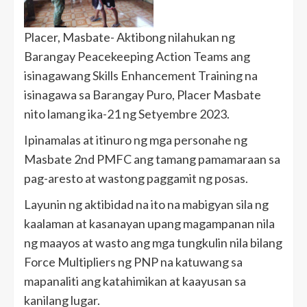
Placer, Masbate- Aktibong nilahukan ng
Barangay Peacekeeping Action Teams ang
isinagawang Skills Enhancement Training na
isinagawa sa Barangay Puro, Placer Masbate
nito lamang ika-21 ng Setyembre 2023.
Ipinamalas at itinuro ng mga personahe ng
Masbate 2nd PMFC ang tamang pamamaraan sa
pag-aresto at wastong paggamit ng posas.
Layunin ng aktibidad na ito na mabigyan sila ng
kaalaman at kasanayan upang magampanan nila
ng maayos at wasto ang mga tungkulin nila bilang
Force Multipliers ng PNP na katuwang sa
mapanaliti ang katahimikan at kaayusan sa
kanilang lugar.