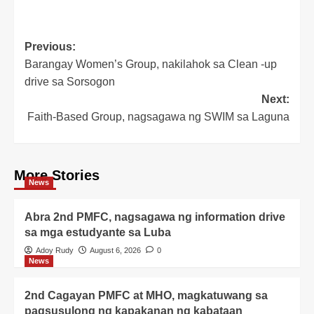
Post
Previous:
Barangay Women’s Group, nakilahok sa Clean -up
navigation
drive sa Sorsogon
Next:
Faith-Based Group, nagsagawa ng SWIM sa Laguna
More Stories
News
Abra 2nd PMFC, nagsagawa ng information drive
sa mga estudyante sa Luba
Adoy Rudy
August 6, 2026
0
News
2nd Cagayan PMFC at MHO, magkatuwang sa
pagsusulong ng kapakanan ng kabataan