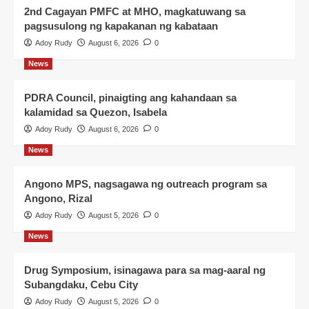
2nd Cagayan PMFC at MHO, magkatuwang sa
pagsusulong ng kapakanan ng kabataan
Adoy Rudy
August 6, 2026
0
News
PDRA Council, pinaigting ang kahandaan sa
kalamidad sa Quezon, Isabela
Adoy Rudy
August 6, 2026
0
News
Angono MPS, nagsagawa ng outreach program sa
Angono, Rizal
Adoy Rudy
August 5, 2026
0
News
Drug Symposium, isinagawa para sa mag-aaral ng
Subangdaku, Cebu City
Adoy Rudy
August 5, 2026
0