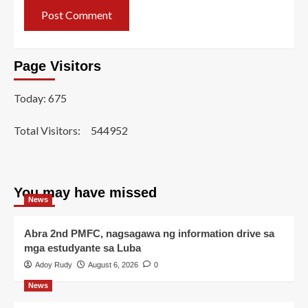
Page Visitors
Today: 675
Total Visitors:
544952
You may have missed
News
Abra 2nd PMFC, nagsagawa ng information drive sa
mga estudyante sa Luba
Adoy Rudy
August 6, 2026
0
News