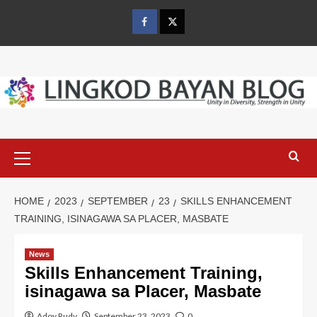
Skip
to
Facebook
Twitter
content
Primary
Menu
HOME
2023
SEPTEMBER
23
SKILLS ENHANCEMENT
TRAINING, ISINAGAWA SA PLACER, MASBATE
News
Skills Enhancement Training,
isinagawa sa Placer, Masbate
Adoy Rudy
September 23, 2023
0