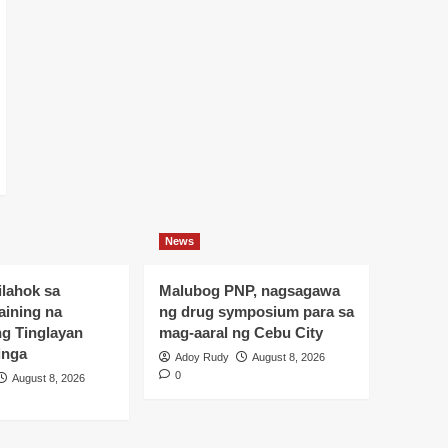
News
ilahok sa
Malubog PNP, nagsagawa
raining na
ng drug symposium para sa
ng Tinglayan
mag-aaral ng Cebu City
inga
Adoy Rudy
August 8, 2026
0
August 8, 2026