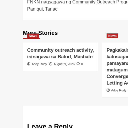
FNKN nagsagawa ng Community Outreach Progr
navigation
Paniqui, Tarlac
More Stories
News
News
Community outreach activity,
Pagkakai
isinagawa sa Balud, Masbate
kalusugan
pamayana
Adoy Rudy
August 9, 2026
0
matagum
Converge
Letting 
Adoy Rudy
Leave a Reply