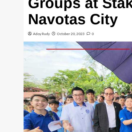
Groups at Sta
Navotas City
Adoy Rudy
October 20, 2023
0