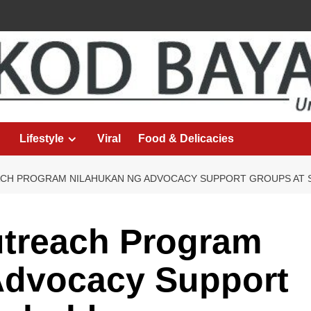
Lifestyle
Viral
Food & Delicacies
H PROGRAM NILAHUKAN NG ADVOCACY SUPPORT GROUPS AT S
treach Program
Advocacy Support