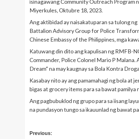
isinagawang Community Outreach Program na 
Miyerkules, Oktubre 18, 2023.
Ang aktibidad ay naisakatuparan sa tulong ng 
Battalion Advisory Group for Police Transf
Chinese Embassy of the Philippines, mga kawa
Katuwang din dito ang kapulisan ng RMFB-N
Commander, Police Colonel Mario P Malana. A
Dream“ na may kaugnay sa Bola Kontra Droga,
Kasabay nito ay ang pamamahagi ng bola at je
bigas at grocery items para sa bawat pamilya 
Ang pagbubuklod ng grupo para sa iisang lay
na pundasyon tungo sa ikauunlad ng bawat pa
Post
Previous: