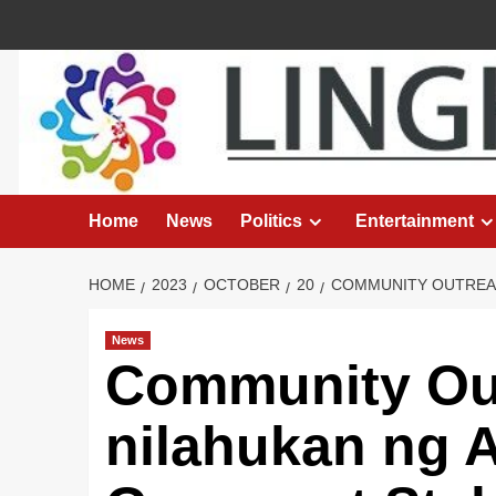
Skip
to
content
Home
News
Politics
Entertainment
HOME
2023
OCTOBER
20
COMMUNITY OUTREAC
News
Community Ou
nilahukan ng 