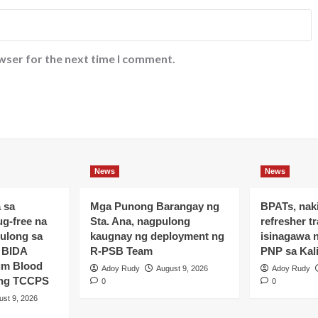
wser for the next time I comment.
News
News
 sa
Mga Punong Barangay ng
BPATs, nak
ug-free na
Sta. Ana, nagpulong
refresher t
ulong sa
kaugnay ng deployment ng
isinagawa 
 BIDA
R-PSB Team
PNP sa Kal
um Blood
Adoy Rudy
August 9, 2026
Adoy Rudy
y ng TCCPS
0
0
ust 9, 2026