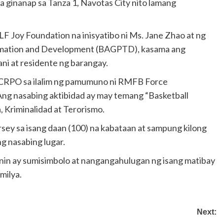
ginanap sa Tanza 1, Navotas City nito lamang
LF Joy Foundation na inisyatibo ni Ms. Jane Zhao at ng
ormation and Development (BAGPTD), kasama ang
ni at residente ng barangay.
CRPO sa ilalim ng pamumuno ni RMFB Force
ng nasabing aktibidad ay may temang “Basketball
 Kriminalidad at Terorismo.
rsey sa isang daan (100) na kabataan at sampung kilong
ng nasabing lugar.
unin ay sumisimbolo at nangangahulugan ng isang matibay
milya.
Next: