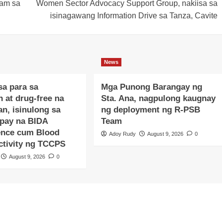
am sa
Women Sector Advocacy Support Group, nakiisa sa
isinagawang Information Drive sa Tanza, Cavite
News
sa para sa
Mga Punong Barangay ng
 at drug-free na
Sta. Ana, nagpulong kaugnay
n, isinulong sa
ng deployment ng R-PSB
pay na BIDA
Team
nce cum Blood
Adoy Rudy
August 9, 2026
0
Activity ng TCCPS
August 9, 2026
0