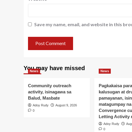
Save my name, email, and website in this bro
You may have missed
News
News
Community outreach
Pagkakaisa para
activity, isinagawa sa
kalusugan at dr
Balud, Masbate
pamayanan, isin
matagumpay na
Adoy Rudy
August 9, 2026
Convergence c
0
Letting Activit
Adoy Rudy
Aug
0