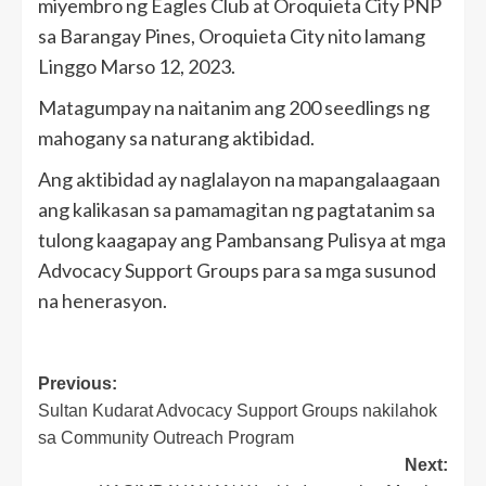
miyembro ng Eagles Club at Oroquieta City PNP
sa Barangay Pines, Oroquieta City nito lamang
Linggo Marso 12, 2023.
Matagumpay na naitanim ang 200 seedlings ng
mahogany sa naturang aktibidad.
Ang aktibidad ay naglalayon na mapangalaagaan
ang kalikasan sa pamamagitan ng pagtatanim sa
tulong kaagapay ang Pambansang Pulisya at mga
Advocacy Support Groups para sa mga susunod
na henerasyon.
Post
Previous:
Sultan Kudarat Advocacy Support Groups nakilahok
navigation
sa Community Outreach Program
Next: