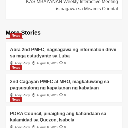
KASIMBAYANAN Weekly Interactive Meeting
isinagawa sa Misamis Oriental
More Stories
News
Abra 2nd PMFC, nagsagawa ng information drive
sa mga estudyante sa Luba
Adoy Rudy
August 6, 2026
0
News
2nd Cagayan PMFC at MHO, magkatuwang sa
pagsusulong ng kapakanan ng kabataan
Adoy Rudy
August 6, 2026
0
News
PDRA Council, pinaigting ang kahandaan sa
kalamidad sa Quezon, Isabela
Adoy Rudy
August 6, 2026
0