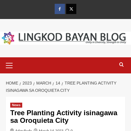
Skip
to
Facebook
Twitter
content
Primary
Menu
HOME
2023
MARCH
14
TREE PLANTING ACTIVITY
ISINAGAWA SA OROQUIETA CITY
News
Tree Planting Activity isinagawa
sa Oroquieta City
Adoy Rudy
March 14, 2023
0