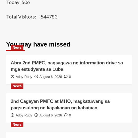
Today: 506
Total Visitors:
544783
You may have missed
News
Abra 2nd PMFC, nagsagawa ng information drive sa
mga estudyante sa Luba
Adoy Rudy
August 6, 2026
0
News
2nd Cagayan PMFC at MHO, magkatuwang sa
pagsusulong ng kapakanan ng kabataan
Adoy Rudy
August 6, 2026
0
News