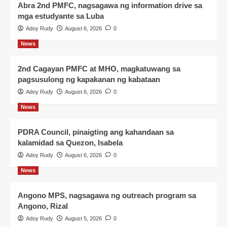
Abra 2nd PMFC, nagsagawa ng information drive sa
mga estudyante sa Luba
Adoy Rudy
August 6, 2026
0
News
2nd Cagayan PMFC at MHO, magkatuwang sa
pagsusulong ng kapakanan ng kabataan
Adoy Rudy
August 6, 2026
0
News
PDRA Council, pinaigting ang kahandaan sa
kalamidad sa Quezon, Isabela
Adoy Rudy
August 6, 2026
0
News
Angono MPS, nagsagawa ng outreach program sa
Angono, Rizal
Adoy Rudy
August 5, 2026
0