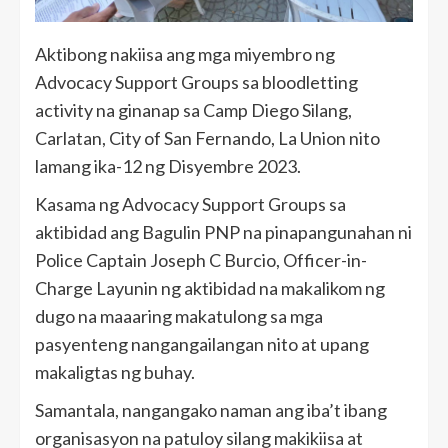
Aktibong nakiisa ang mga miyembro ng
Advocacy Support Groups sa bloodletting
activity na ginanap sa Camp Diego Silang,
Carlatan, City of San Fernando, La Union nito
lamang ika-12 ng Disyembre 2023.
Kasama ng Advocacy Support Groups sa
aktibidad ang Bagulin PNP na pinapangunahan ni
Police Captain Joseph C Burcio, Officer-in-
Charge Layunin ng aktibidad na makalikom ng
dugo na maaaring makatulong sa mga
pasyenteng nangangailangan nito at upang
makaligtas ng buhay.
Samantala, nangangako naman ang iba’t ibang
organisasyon na patuloy silang makikiisa at