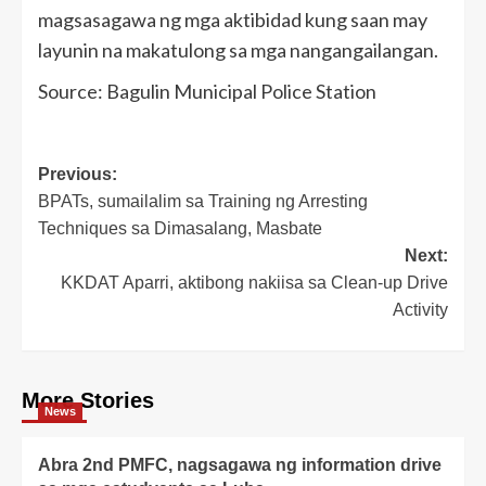
magsasagawa ng mga aktibidad kung saan may
layunin na makatulong sa mga nangangailangan.
Source: Bagulin Municipal Police Station
Post
Previous:
BPATs, sumailalim sa Training ng Arresting
navigation
Techniques sa Dimasalang, Masbate
Next:
KKDAT Aparri, aktibong nakiisa sa Clean-up Drive
Activity
More Stories
News
Abra 2nd PMFC, nagsagawa ng information drive