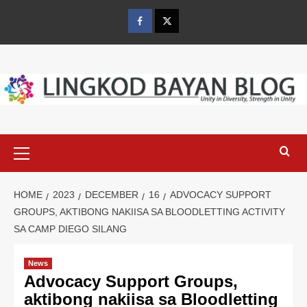
Skip
to
Facebook
Twitter
content
Primary
Menu
HOME
2023
DECEMBER
16
ADVOCACY SUPPORT
GROUPS, AKTIBONG NAKIISA SA BLOODLETTING ACTIVITY
SA CAMP DIEGO SILANG
News
Advocacy Support Groups,
aktibong nakiisa sa Bloodletting