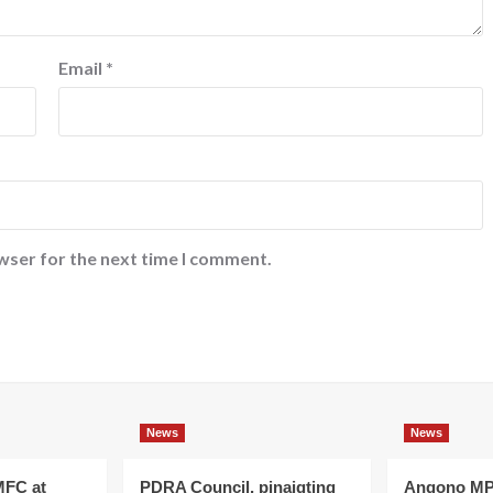
Email
*
wser for the next time I comment.
News
News
MFC at
PDRA Council, pinaigting
Angono MP