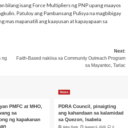
an bilang isang Force Multipliers ng PNP upang maayos
gkulin. Patuloy ang Pambansang Pulisya na magbibigay
ng mas mapanatili ang kaayusan at kapayapaan sa
Next:
n ng
Faith-Based nakiisa sa Community Outreach Program
sa Mayantoc, Tarlac
News
yan PMFC at MHO,
PDRA Council, pinaigting
wang sa
ang kahandaan sa kalamidad
ong ng kapakanan
sa Quezon, Isabela
aan
Adoy Rudy
August 6, 2026
0