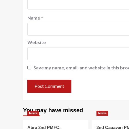
Name
*
Website
Save my name, email, and website in this bro
You may have missed
News
News
Abra 2nd PMFC,
2nd Cagayan P