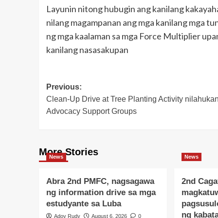
Layunin nitong hubugin ang kanilang kakayah
nilang magampanan ang mga kanilang mga tun
ng mga kaalaman sa mga Force Multiplier upa
kanilang nasasakupan
Post
Previous:
Clean-Up Drive at Tree Planting Activity nilahuka
navigation
Advocacy Support Groups
More Stories
News
News
Abra 2nd PMFC, nagsagawa
2nd Caga
ng information drive sa mga
magkatu
estudyante sa Luba
pagsusul
ng kabat
Adoy Rudy
August 6, 2026
0