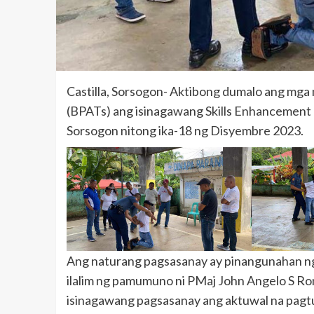
Castilla, Sorsogon- Aktibong dumalo ang mg
(BPATs) ang isinagawang Skills Enhancement T
Sorsogon nitong ika-18 ng Disyembre 2023.
Ang naturang pagsasanay ay pinangunahan ng 
ilalim ng pamumuno ni PMaj John Angelo S Ro
isinagawang pagsasanay ang aktuwal na pagt