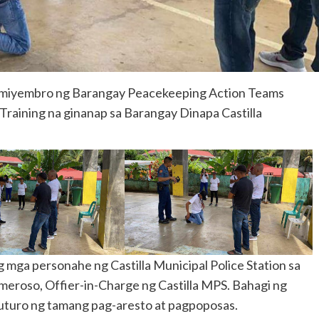
a miyembro ng Barangay Peacekeeping Action Teams
raining na ginanap sa Barangay Dinapa Castilla
mga personahe ng Castilla Municipal Police Station sa
meroso, Offier-in-Charge ng Castilla MPS. Bahagi ng
uturo ng tamang pag-aresto at pagpoposas.