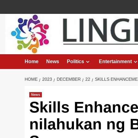
Skip
to
content
Home
News
Politics
Entertainment
HOME
2023
DECEMBER
22
SKILLS ENHANCEMEN
News
Skills Enhance
nilahukan ng B