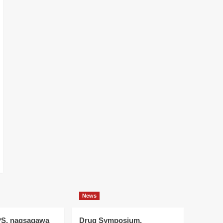
News
S, nagsagawa
Drug Symposium,