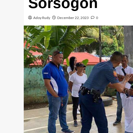
Sorsogon
Adoy Rudy
December 22, 2023
0