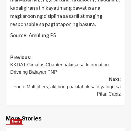
kapaligiran at hikayatin ang bawat isa na
magkaroon ng disiplina sa sarili at maging
responsable sa pagtatapon ng basura.
Source: Amulung PS
Post
Previous:
KKDAT-Gimalas Chapter nakiisa sa Information
navigation
Drive ng Balayan PNP
Next:
Force Multipliers, aktibong nakilahok sa diyalogo sa
Pilar, Capiz
More Stories
News