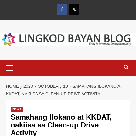
Skip
to
Facebook
Twitter
content
Primary
Menu
HOME
2023
OCTOBER
10
SAMAHANG ILOKANO AT
KKDAT, NAKIISA SA CLEAN-UP DRIVE ACTIVITY
News
Samahang Ilokano at KKDAT,
nakiisa sa Clean-up Drive
Activity