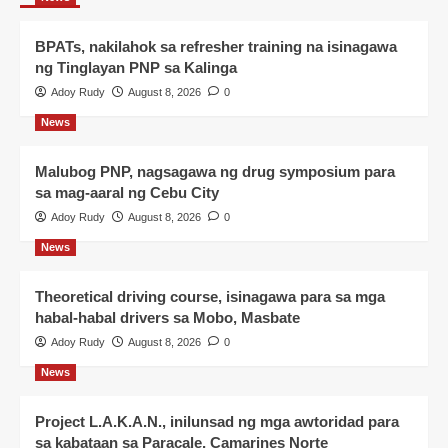
BPATs, nakilahok sa refresher training na isinagawa
ng Tinglayan PNP sa Kalinga
Adoy Rudy
August 8, 2026
0
News
Malubog PNP, nagsagawa ng drug symposium para
sa mag-aaral ng Cebu City
Adoy Rudy
August 8, 2026
0
News
Theoretical driving course, isinagawa para sa mga
habal-habal drivers sa Mobo, Masbate
Adoy Rudy
August 8, 2026
0
News
Project L.A.K.A.N., inilunsad ng mga awtoridad para
sa kabataan sa Paracale, Camarines Norte