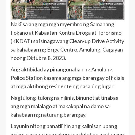
Nakiisa ang mga mga myembro ng Samahang
Ilokano at Kabaatan Kontra Droga at Terorismo
(KKDAT) sa isinagawang Clean-up Drive Activity
sa kahabaan ng Brgy. Centro, Amulung, Cagayan
noong Oktubre 8, 2023.
Ang aktibidad ay pinangunahan ng Amulung
Police Station kasama ang mga barangay officials
at mga aktibong residente ng nasabing lugar.
Nagtulong-tulong na nilinis, binunot at tinabas
ang mga malalago at makakapal na damo sa
kahabaan ng naturang barangay.
Layunin nitong panatilihin ang kalinisan upang
maiwasan ang mga sakuna na dulot ng maduming