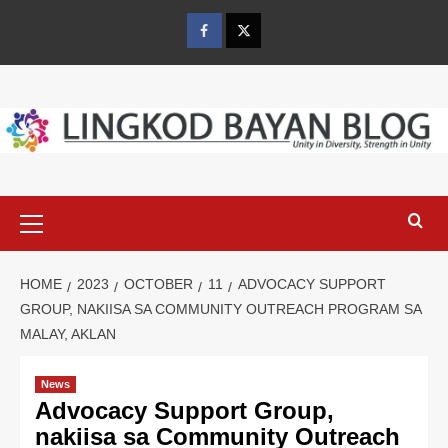
Skip
to
Facebook
Twitter
content
Primary
Menu
HOME
2023
OCTOBER
11
ADVOCACY SUPPORT
GROUP, NAKIISA SA COMMUNITY OUTREACH PROGRAM SA
MALAY, AKLAN
News
Advocacy Support Group,
nakiisa sa Community Outreach