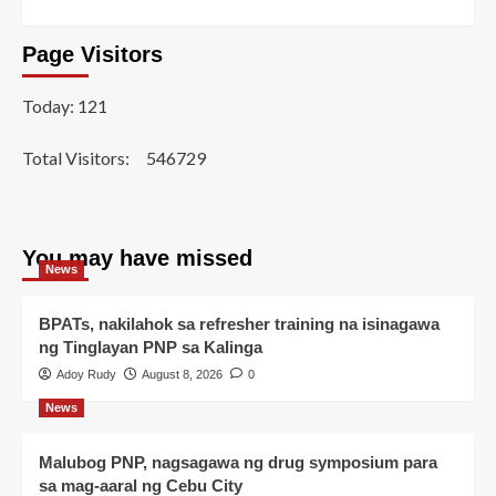
Page Visitors
Today: 121
Total Visitors:
546729
You may have missed
News
BPATs, nakilahok sa refresher training na isinagawa
ng Tinglayan PNP sa Kalinga
Adoy Rudy
August 8, 2026
0
News
Malubog PNP, nagsagawa ng drug symposium para
sa mag-aaral ng Cebu City