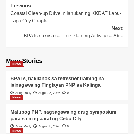
Post
Previous:
Coastal Clean-up Drive, nilahukan ng KKDAT Lapu-
navigation
Lapu City Chapter
Next:
BPATs nakiisa sa Tree Planting Activity sa Abra
More Stories
News
BPATs, nakilahok sa refresher training na
isinagawa ng Tinglayan PNP sa Kalinga
Adoy Rudy
August 8, 2026
0
News
Malubog PNP, nagsagawa ng drug symposium
para sa mag-aaral ng Cebu City
Adoy Rudy
August 8, 2026
0
News