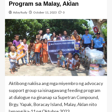
Program sa Malay, Aklan
Adoy Rudy
October 11, 2023
0
Aktibong nakiisa ang mga miyembro ng advocacy
support group sa isinagawang feeding program
at dialogue na ginanap sa Supetran Compound,
Brgy. Yapak, Boracay Island, Malay, Aklan nito
lamang ika-11 ng Oktubre 2023.