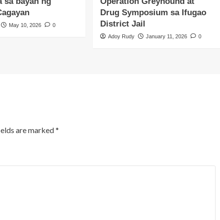
a sa bayan ng
Operation Greyhound at
Cagayan
Drug Symposium sa Ifugao
District Jail
May 10, 2026
0
Adoy Rudy
January 11, 2026
0
ields are marked
*