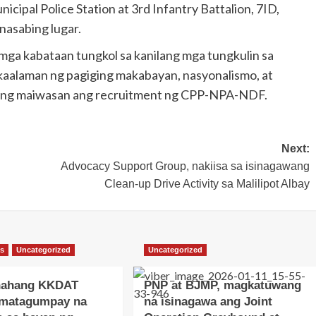
cipal Police Station at 3rd Infantry Battalion, 7ID,
nasabing lugar.
mga kabataan tungkol sa kanilang mga tungkulin sa
kaalaman ng pagiging makabayan, nasyonalismo, at
 upang maiwasan ang recruitment ng CPP-NPA-NDF.
Next:
Advocacy Support Group, nakiisa sa isinagawang
Clean-up Drive Activity sa Malilipot Albay
ws
Uncategorized
Uncategorized
nahang KKDAT
PNP at BJMP, magkatuwang
 matagumpay na
na isinagawa ang Joint