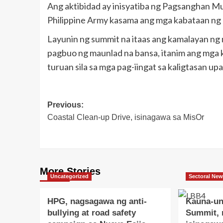
Ang aktibidad ay inisyatiba ng Pagsanghan Muni
Philippine Army kasama ang mga kabataan ng 
Layunin ng summit na itaas ang kamalayan ng 
pagbuo ng maunlad na bansa, itanim ang mga 
turuan sila sa mga pag-iingat sa kaligtasan
Post
Previous:
Coastal Clean-up Drive, isinagawa sa MisOr
navigation
More Stories
Uncategorized
Sectoral Ne
HPG, nagsagawa ng anti-
Kauna-u
bullying at road safety
Summit,