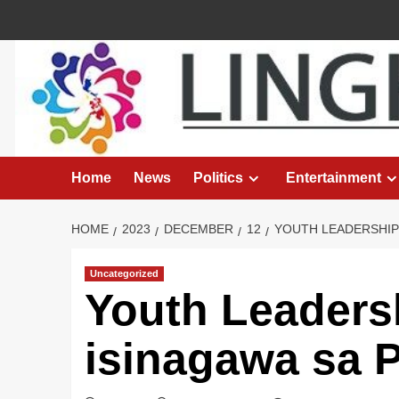
Skip
to
content
Home
News
Politics
Entertainment
HOME
2023
DECEMBER
12
YOUTH LEADERSHIP
Uncategorized
Youth Leaders
isinagawa sa