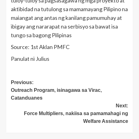
tuloy-tuloy sa pagsasagawa ng mga proyekto at
aktibidad na tutulong sa mamamayang Pilipino na
maiangat ang antas ng kanilang pamumuhay at
ibigay ang nararapat na serbisyo sa bawat isa
tungo sa bagong Pilipinas
Source: 1st Aklan PMFC
Panulat ni Julius
Post
Previous:
Outreach Program, isinagawa sa Virac,
navigation
Catanduanes
Next:
Force Multipliers, nakiisa sa pamamahagi ng
Welfare Assistance