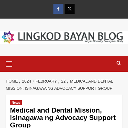
Skip
to
Facebook
Twitter
content
Primary
Menu
HOME
2024
FEBRUARY
22
MEDICAL AND DENTAL
MISSION, ISINAGAWA NG ADVOCACY SUPPORT GROUP
News
Medical and Dental Mission,
isinagawa ng Advocacy Support
Group