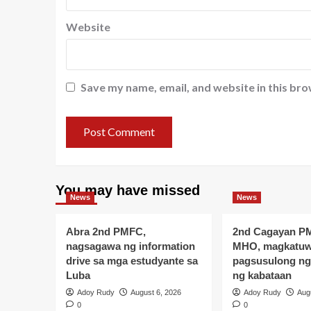
Website
Save my name, email, and website in this bro
You may have missed
News
News
Abra 2nd PMFC,
2nd Cagayan P
nagsagawa ng information
MHO, magkatuw
drive sa mga estudyante sa
pagsusulong ng
Luba
ng kabataan
Adoy Rudy
August 6, 2026
Adoy Rudy
Aug
0
0