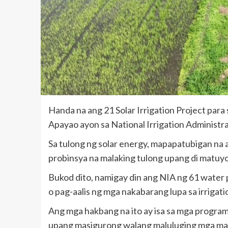
Handa na ang 21 Solar Irrigation Project para 
Apayao ayon sa National Irrigation Administra
Sa tulong ng solar energy, mapapatubigan na
probinsya na malaking tulong upang di matuyo
Bukod dito, namigay din ang NIA ng 61 water
o pag-aalis ng mga nakabarang lupa sa irrigat
Ang mga hakbang na ito ay isa sa mga progra
upang masigurong walang maluluging mga mags