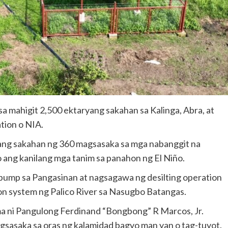
sa mahigit 2,500 ektaryang sakahan sa Kalinga, Abra, at
tion o NIA.
 ang sakahan ng 360 magsasaka sa mga nabanggit na
 ang kanilang mga tanim sa panahon ng El Niño.
 pump sa Pangasinan at nagsagawa ng desilting operation
ion system ng Palico River sa Nasugbo Batangas.
ma ni Pangulong Ferdinand “Bongbong” R Marcos, Jr.
asaka sa oras ng kalamidad bagyo man yan o tag-tuyot.