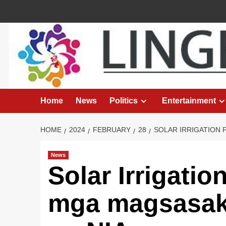
Skip
to
content
Home
News
Politics
Entertainment
HOME
2024
FEBRUARY
28
SOLAR IRRIGATION 
News
Solar Irrigatio
mga magsasaka