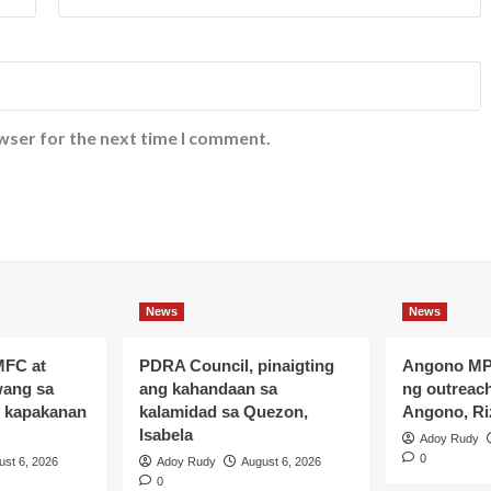
wser for the next time I comment.
News
News
MFC at
PDRA Council, pinaigting
Angono MP
ang sa
ang kahandaan sa
ng outreac
 kapakanan
kalamidad sa Quezon,
Angono, Ri
Isabela
Adoy Rudy
0
ust 6, 2026
Adoy Rudy
August 6, 2026
0