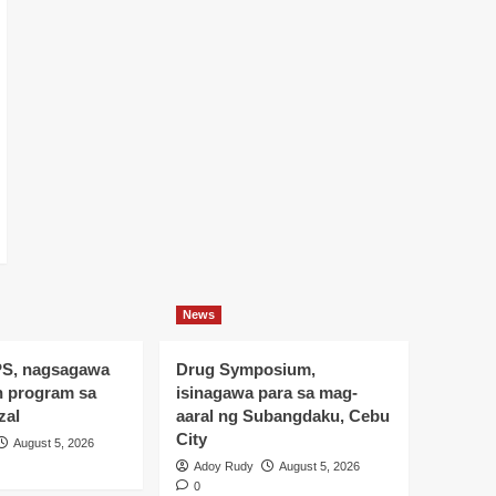
News
S, nagsagawa
Drug Symposium,
h program sa
isinagawa para sa mag-
zal
aaral ng Subangdaku, Cebu
City
August 5, 2026
Adoy Rudy
August 5, 2026
0