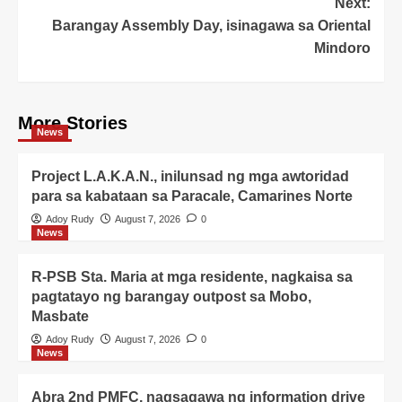
Next:
Barangay Assembly Day, isinagawa sa Oriental
Mindoro
More Stories
News
Project L.A.K.A.N., inilunsad ng mga awtoridad
para sa kabataan sa Paracale, Camarines Norte
Adoy Rudy
August 7, 2026
0
News
R-PSB Sta. Maria at mga residente, nagkaisa sa
pagtatayo ng barangay outpost sa Mobo,
Masbate
Adoy Rudy
August 7, 2026
0
News
Abra 2nd PMFC, nagsagawa ng information drive