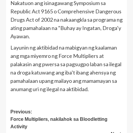
Nakatuon ang isinagawang Symposium sa
Republic Act 9165 o Comprehensive Dangerous
Drugs Act of 2002 na nakaangkla sa programa ng
ating pamahalaan na “Buhay ay Ingatan, Droga’y
Ayawan.
Layunin ng aktibidad na mabigyan ng kaalaman
ang mga miyemro ng Force Multipliers at
palakasin ang pwersa sa pagsugpo laban sa ilegal
na droga katuwang ang iba’t ibang ahensya ng
pamahalaan upang mailayo ang mamamayan sa
anumang uri ng ilegal na aktibidad.
Post
Previous:
Force Multipliers, nakilahok sa Bloodletting
navigation
Activity