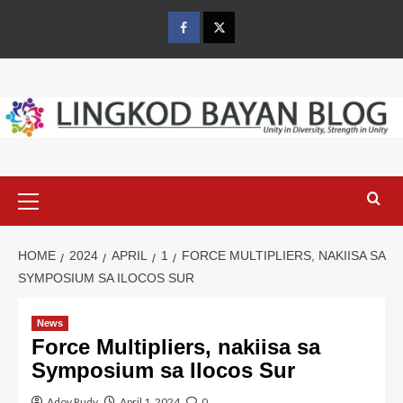
Skip
to
Facebook
Twitter
content
Primary
Menu
HOME
2024
APRIL
1
FORCE MULTIPLIERS, NAKIISA SA
SYMPOSIUM SA ILOCOS SUR
News
Force Multipliers, nakiisa sa
Symposium sa Ilocos Sur
Adoy Rudy
April 1, 2024
0