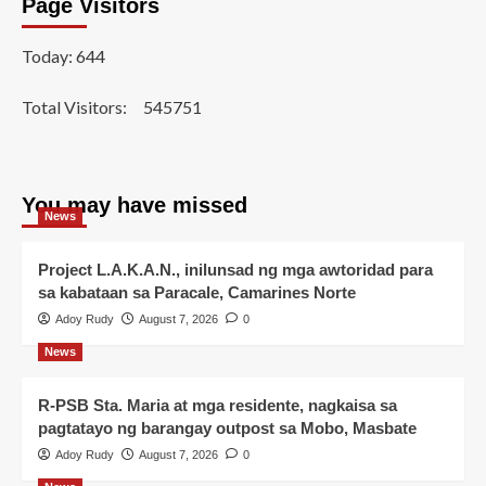
Page Visitors
Today: 644
Total Visitors:
545751
You may have missed
News
Project L.A.K.A.N., inilunsad ng mga awtoridad para
sa kabataan sa Paracale, Camarines Norte
Adoy Rudy
August 7, 2026
0
News
R-PSB Sta. Maria at mga residente, nagkaisa sa
pagtatayo ng barangay outpost sa Mobo, Masbate
Adoy Rudy
August 7, 2026
0