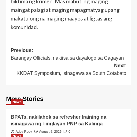
biktima ng krimen. Mas mabuti ng maging
maingat palagi at maging mapagmatyag upang
makatulong na maging maayos at ligtas ang
komunidad.
Post
Previous:
Barangay Officials, nakiisa sa dayalogo sa Cagayan
navigation
Next:
KKDAT Symposium, isinagawa sa South Cotabato
More Stories
News
BPATs, nakilahok sa refresher training na
isinagawa ng Tinglayan PNP sa Kalinga
Adoy Rudy
August 8, 2026
0
News