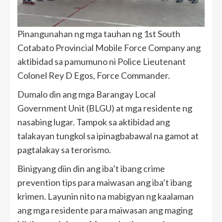
Pinangunahan ng mga tauhan ng 1st South
Cotabato Provincial Mobile Force Company ang
aktibidad sa pamumuno ni Police Lieutenant
Colonel Rey D Egos, Force Commander.
Dumalo din ang mga Barangay Local
Government Unit (BLGU) at mga residente ng
nasabing lugar. Tampok sa aktibidad ang
talakayan tungkol sa ipinagbabawal na gamot at
pagtalakay sa terorismo.
Binigyang diin din ang iba’t ibang crime
prevention tips para maiwasan ang iba’t ibang
krimen. Layunin nito na mabigyan ng kaalaman
ang mga residente para maiwasan ang maging