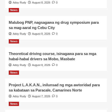
Adoy Rudy
August 8, 2026
0
News
Malubog PNP, nagsagawa ng drug symposium para
sa mag-aaral ng Cebu City
Adoy Rudy
August 8, 2026
0
News
Theoretical driving course, isinagawa para sa mga
habal-habal drivers sa Mobo, Masbate
Adoy Rudy
August 8, 2026
0
News
Project L.A.K.A.N., inilunsad ng mga awtoridad para
sa kabataan sa Paracale, Camarines Norte
Adoy Rudy
August 7, 2026
0
News