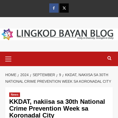
Skip
to
Facebook
Twitter
content
Primary
Menu
HOME
2024
SEPTEMBER
9
KKDAT, NAKIISA SA 30TH
NATIONAL CRIME PREVENTION WEEK SA KORONADAL CITY
News
KKDAT, nakiisa sa 30th National
Crime Prevention Week sa
Koronadal City