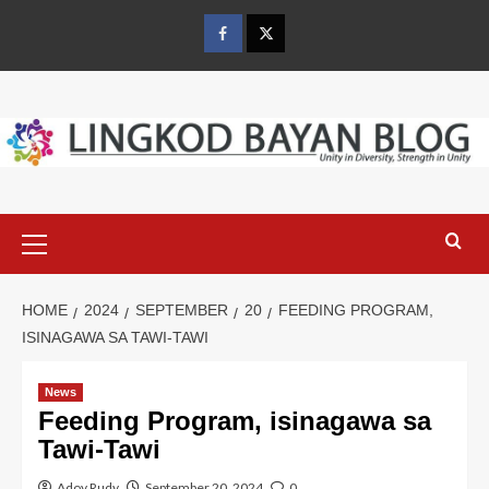
Skip
to
Facebook
Twitter
content
Primary
Menu
HOME
2024
SEPTEMBER
20
FEEDING PROGRAM,
ISINAGAWA SA TAWI-TAWI
News
Feeding Program, isinagawa sa
Tawi-Tawi
Adoy Rudy
September 20, 2024
0