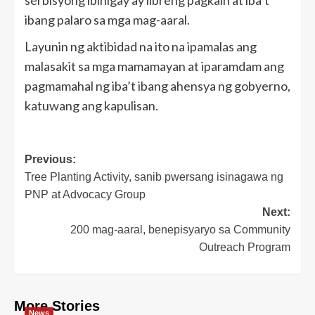
ibang palaro sa mga mag-aaral.
Layunin ng aktibidad na ito na ipamalas ang
malasakit sa mga mamamayan at iparamdam ang
pagmamahal ng iba’t ibang ahensya ng gobyerno,
katuwang ang kapulisan.
Post
Previous:
Tree Planting Activity, sanib pwersang isinagawa ng
navigation
PNP at Advocacy Group
Next:
200 mag-aaral, benepisyaryo sa Community
Outreach Program
More Stories
News