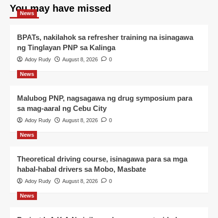
You may have missed
News
BPATs, nakilahok sa refresher training na isinagawa
ng Tinglayan PNP sa Kalinga
Adoy Rudy
August 8, 2026
0
News
Malubog PNP, nagsagawa ng drug symposium para
sa mag-aaral ng Cebu City
Adoy Rudy
August 8, 2026
0
News
Theoretical driving course, isinagawa para sa mga
habal-habal drivers sa Mobo, Masbate
Adoy Rudy
August 8, 2026
0
News