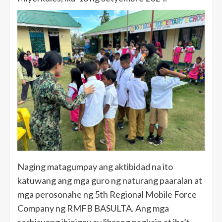
Naging matagumpay ang aktibidad na ito
katuwang ang mga guro ng naturang paaralan at
mga perosonahe ng 5th Regional Mobile Force
Company ng RMFB BASULTA. Ang mga
serbisyong ibinigay ay libreng pagkain at iba’t