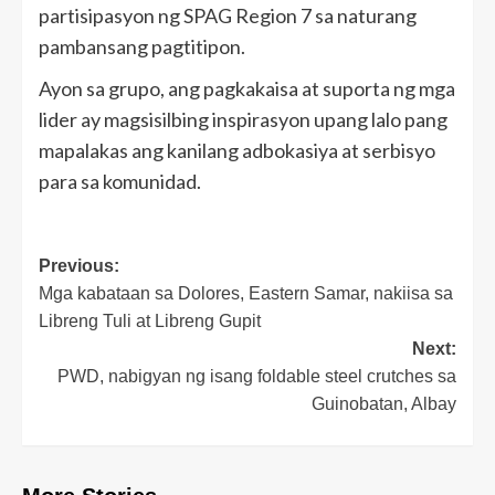
partisipasyon ng SPAG Region 7 sa naturang
pambansang pagtitipon.
Ayon sa grupo, ang pagkakaisa at suporta ng mga
lider ay magsisilbing inspirasyon upang lalo pang
mapalakas ang kanilang adbokasiya at serbisyo
para sa komunidad.
Post
Previous:
Mga kabataan sa Dolores, Eastern Samar, nakiisa sa
navigation
Libreng Tuli at Libreng Gupit
Next:
PWD, nabigyan ng isang foldable steel crutches sa
Guinobatan, Albay