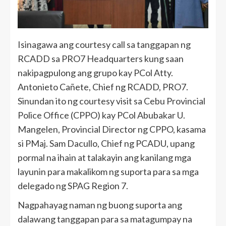
Isinagawa ang courtesy call sa tanggapan ng
RCADD sa PRO7 Headquarters kung saan
nakipagpulong ang grupo kay PCol Atty.
Antonieto Cañete, Chief ng RCADD, PRO7.
Sinundan ito ng courtesy visit sa Cebu Provincial
Police Office (CPPO) kay PCol Abubakar U.
Mangelen, Provincial Director ng CPPO, kasama
si PMaj. Sam Dacullo, Chief ng PCADU, upang
pormal na ihain at talakayin ang kanilang mga
layunin para makalikom ng suporta para sa mga
delegado ng SPAG Region 7.
Nagpahayag naman ng buong suporta ang
dalawang tanggapan para sa matagumpay na