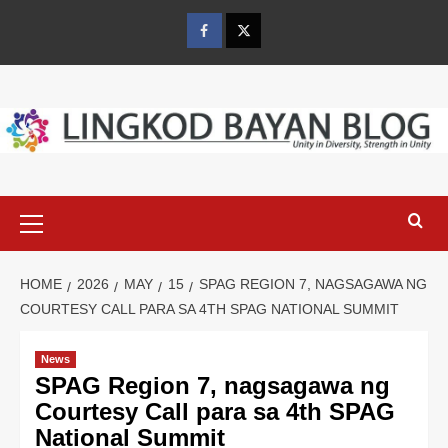
Skip
to
Facebook
Twitter
content
Primary
Menu
HOME
2026
MAY
15
SPAG REGION 7, NAGSAGAWA NG
COURTESY CALL PARA SA 4TH SPAG NATIONAL SUMMIT
News
SPAG Region 7, nagsagawa ng
Courtesy Call para sa 4th SPAG
National Summit