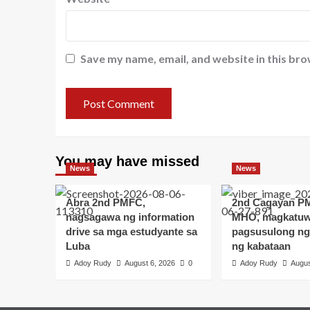
Save my name, email, and website in this bro
You may have missed
News
News
Abra 2nd PMFC,
2nd Cagayan P
nagsagawa ng information
MHO, magkatuw
drive sa mga estudyante sa
pagsusulong ng
Luba
ng kabataan
Adoy Rudy
August 6, 2026
0
Adoy Rudy
Augus