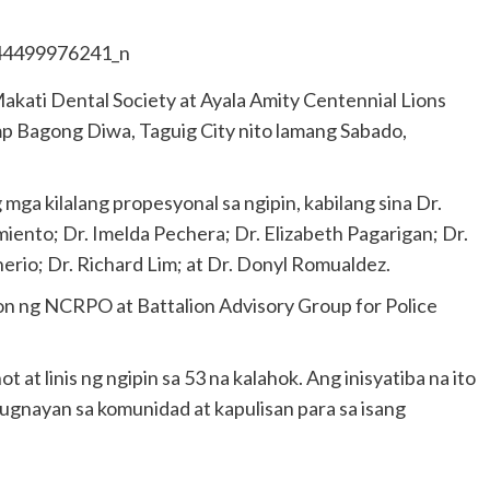
ati Dental Society at Ayala Amity Centennial Lions
 Bagong Diwa, Taguig City nito lamang Sabado,
ga kilalang propesyonal sa ngipin, kabilang sina Dr.
ento; Dr. Imelda Pechera; Dr. Elizabeth Pagarigan; Dr.
erio; Dr. Richard Lim; at Dr. Donyl Romualdez.
n ng NCRPO at Battalion Advisory Group for Police
at linis ng ngipin sa 53 na kalahok. Ang inisyatiba na ito
 ugnayan sa komunidad at kapulisan para sa isang