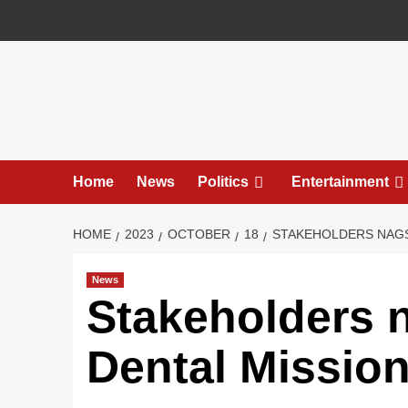
Skip
to
content
Home
News
Politics
Entertainment
HOME
2023
OCTOBER
18
STAKEHOLDERS NAGS
News
Stakeholders 
Dental Mission