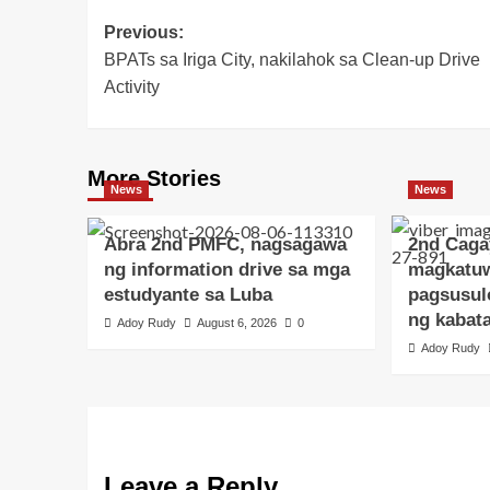
Post
Previous:
BPATs sa Iriga City, nakilahok sa Clean-up Drive
navigation
Activity
More Stories
News
News
Abra 2nd PMFC, nagsagawa
2nd Caga
ng information drive sa mga
magkatu
estudyante sa Luba
pagsusul
ng kabat
Adoy Rudy
August 6, 2026
0
Adoy Rudy
Leave a Reply