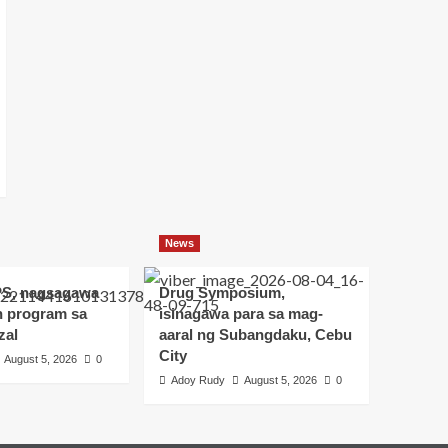
News
S, nagsagawa
Drug Symposium,
h program sa
isinagawa para sa mag-
zal
aaral ng Subangdaku, Cebu
City
August 5, 2026
0
Adoy Rudy
August 5, 2026
0