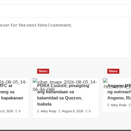
wser for the next time I comment.
News
News
MFC at
PDRA Council, pinaigting
Angono MP
ang sa
ang kahandaan sa
ng outreac
 kapakanan
kalamidad sa Quezon,
Angono, Ri
Isabela
Adoy Rudy
t 6, 2026
0
Adoy Rudy
August 6, 2026
0