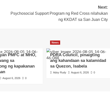
Next:
Psychosocial Support Program ng Red Cross nilahukan
ng KKDAT sa San Juan City
News
yan PMFC at MHO,
PDRA Council, pinaigting
wang sa
ang kahandaan sa kalamidad
ong ng kapakanan
sa Quezon, Isabela
aan
Adoy Rudy
August 6, 2026
0
August 6, 2026
0