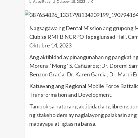
Adoy Rudy
October 18, 2023
0
Nagsagawa ng Dental Mission ang grupong Mak
Club sa RMFB NCRPO Tapaglunsad Hall, Camp
Oktubre 14, 2023.
Ang aktibidad ay pinangunahan ng pangkat ng m
Morena “Mong” S. Cañizares;;Dr. Doremi Sarmi
Benzon Gracia; Dr. Karen Garcia; Dr. Mardi En
Katuwang ang Regional Mobile Force Battalio
Transformation and Development.
Tampok sa naturang aktibidad ang libreng bunot 
ng stakeholders ay naglalayong palakasin ang
mapayapa at ligtas na bansa.