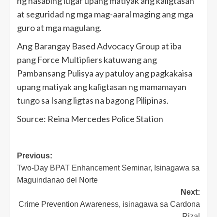
ng nasabing lugar upang matiyak ang kaligtasan
at seguridad ng mga mag-aaral maging ang mga
guro at mga magulang.
Ang Barangay Based Advocacy Group at iba
pang Force Multipliers katuwang ang
Pambansang Pulisya ay patuloy ang pagkakaisa
upang matiyak ang kaligtasan ng mamamayan
tungo sa Isang ligtas na bagong Pilipinas.
Source: Reina Mercedes Police Station
Post
Previous:
Two-Day BPAT Enhancement Seminar, Isinagawa sa
navigation
Maguindanao del Norte
Next:
Crime Prevention Awareness, isinagawa sa Cardona
Rizal