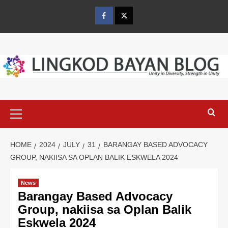
Skip
to
Facebook
Twitter
content
Primary
Menu
HOME
2024
JULY
31
BARANGAY BASED ADVOCACY
GROUP, NAKIISA SA OPLAN BALIK ESKWELA 2024
News
Barangay Based Advocacy
Group, nakiisa sa Oplan Balik
Eskwela 2024