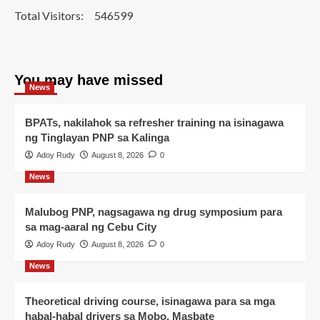
Total Visitors:
546599
You may have missed
News
BPATs, nakilahok sa refresher training na isinagawa
ng Tinglayan PNP sa Kalinga
Adoy Rudy
August 8, 2026
0
News
Malubog PNP, nagsagawa ng drug symposium para
sa mag-aaral ng Cebu City
Adoy Rudy
August 8, 2026
0
News
Theoretical driving course, isinagawa para sa mga
habal-habal drivers sa Mobo, Masbate